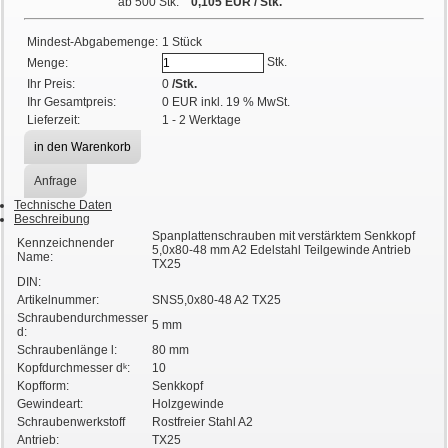
ab 500 Stk.
0,105
EUR
/ Stk.
Mindest-Abgabemenge:
1 Stück
Stk.
Menge:
Ihr Preis:
0
/Stk.
Ihr Gesamtpreis:
0
EUR
inkl. 19 % MwSt.
Lieferzeit:
1 - 2 Werktage
Anfrage
Technische Daten
Beschreibung
Spanplattenschrauben mit verstärktem Senkkopf
Kennzeichnender
5,0x80-48 mm A2 Edelstahl Teilgewinde Antrieb
Name:
TX25
DIN:
Artikelnummer:
SNS5,0x80-48 A2 TX25
Schraubendurchmesser
5 mm
d:
Schraubenlänge l:
80 mm
Kopfdurchmesser dᵏ:
10
Kopfform:
Senkkopf
Gewindeart:
Holzgewinde
Schraubenwerkstoff
Rostfreier Stahl A2
Antrieb:
TX25