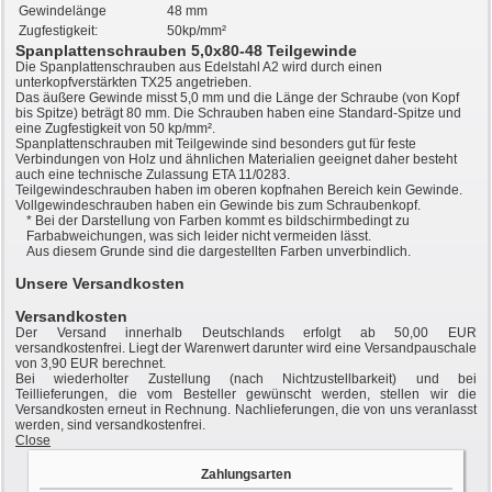
Gewindelänge
48 mm
Zugfestigkeit:
50kp/mm²
Spanplattenschrauben 5,0x80-48 Teilgewinde
Die Spanplattenschrauben aus Edelstahl A2 wird durch einen
unterkopfverstärkten TX25 angetrieben.
Das äußere Gewinde misst 5,0 mm und die Länge der Schraube (von Kopf
bis Spitze) beträgt 80 mm. Die Schrauben haben eine Standard-Spitze und
eine Zugfestigkeit von 50 kp/mm².
Spanplattenschrauben mit Teilgewinde sind besonders gut für feste
Verbindungen von Holz und ähnlichen Materialien geeignet daher besteht
auch eine technische Zulassung ETA 11/0283.
Teilgewindeschrauben haben im oberen kopfnahen Bereich kein Gewinde.
Vollgewindeschrauben haben ein Gewinde bis zum Schraubenkopf.
*
Bei der Darstellung von Farben kommt es bildschirmbedingt zu
Farbabweichungen, was sich leider nicht vermeiden lässt.
Aus diesem Grunde sind die dargestellten Farben unverbindlich.
Unsere Versandkosten
Versandkosten
Der Versand innerhalb Deutschlands erfolgt ab 50,00 EUR
versandkostenfrei. Liegt der Warenwert darunter wird eine Versandpauschale
von 3,90 EUR berechnet.
Bei wiederholter Zustellung (nach Nichtzustellbarkeit) und bei
Teillieferungen, die vom Besteller gewünscht werden, stellen wir die
Versandkosten erneut in Rechnung. Nachlieferungen, die von uns veranlasst
werden, sind versandkostenfrei.
Close
Zahlungsarten