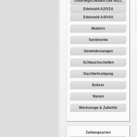
Unterlegscheiben DIN 9021
Edelstahl A2/V2A
Edelstahl A4/V4A
Muttern
Sortimente
Gewindestangen
Schlauchschellen
Dachbefestigung
Bohrer
Nieten
Werkzeuge & Zubehör
Zahlungsarten