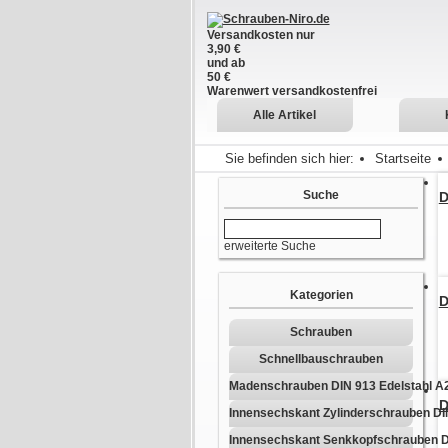
Versandkosten nur
3,90 €
und ab
50 €
Warenwert versandkostenfrei
Alle Artikel
Sie befinden sich hier:
Startseite
Suche
D
erweiterte Suche
Kategorien
D
Schrauben
Schnellbauschrauben
Madenschrauben DIN 913 Edelstahl A
D
Innensechskant Zylinderschrauben DI
Innensechskant Senkkopfschrauben D