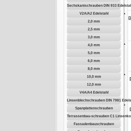
Sechskantschrauben DIN 933 Edelsta
V2A/A2 Edelstahl
D
2,0 mm
2,5 mm
3,0 mm
4,0 mm
5,0 mm
6,0 mm
8,0 mm
10,0 mm
12,0 mm
V4A/A4 Edelstahl
Linsenblechschrauben DIN 7981 Edels
Spanplattenschrauben
Terrassenbau-schrauben C1 Linsenko
Fassadenbauschrauben