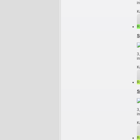
i
K
R
S
3
i
K
R
S
3
i
K
R