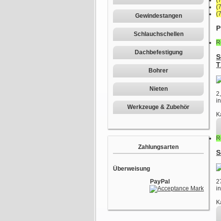
(
(
(
Gewindestangen
P
Schlauchschellen
R
Dachbefestigung
S
T
Bohrer
Nieten
2
i
Werkzeuge & Zubehör
K
R
Zahlungsarten
S
Überweisung
PayPal
2
i
K