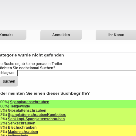
Kontakt
Anmelden
Ihr Konto
ategorie wurde nicht gefunden
ie Suche ergab keine genauen Treffer.
öchten Sie nocheinmal Suchen?
chlagwort:
der meinten Sie einen dieser Suchbegriffe?
100%)
Spanplattenschrauben
100%)
Teilgewinde
85%)
Gipsplattenschrauben
83%)
SpanplattenschraubenKombobox
82%)
Senkkopf-Spanplattenschrauben
82%)
Senkschrauben
78%)
Blechschrauben
78%)
Madenschrauben