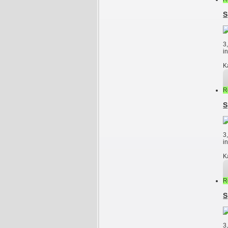
S
3
i
K
R
S
3
i
K
R
S
3