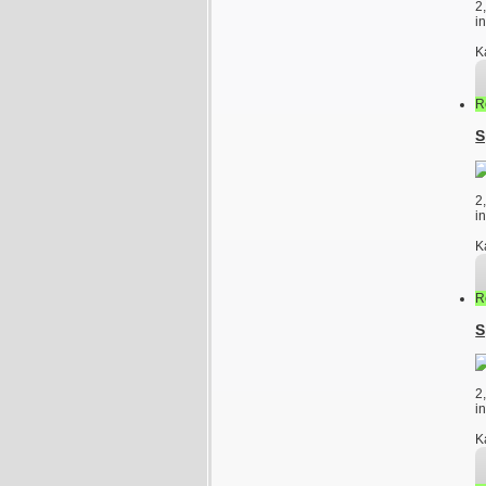
2
i
K
R
S
2
i
K
R
S
2
i
K