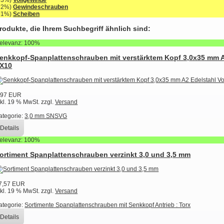
73%)
Vollgewinde
72%)
Gewindeschrauben
71%)
Scheiben
rodukte, die Ihrem Suchbegriff ähnlich sind:
elevanz: 100%
enkkopf-Spanplattenschrauben mit verstärktem Kopf 3,0x35 mm A
X10
,97 EUR
nkl. 19 % MwSt. zzgl.
Versand
ategorie:
3,0 mm SNSVG
Details
elevanz: 100%
ortiment Spanplattenschrauben verzinkt 3,0 und 3,5 mm
7,57 EUR
nkl. 19 % MwSt. zzgl.
Versand
ategorie:
Sortimente Spanplattenschrauben mit Senkkopf Antrieb : Torx
Details