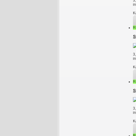
3
i
K
R
S
3
i
K
R
S
3
i
K
R