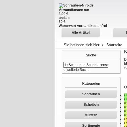
Versandkosten nur
3,90 €
und ab
50 €
Warenwert versandkostenfrei
Alle Artikel
Sie befinden sich hier:
Startseite
K
Suche
D
M
S
erweiterte Suche
Kategorien
O
Schrauben
(
(
(
Scheiben
(
(
Muttern
(
(
(
Sortimente