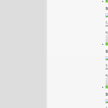
R
S
2
i
K
R
S
3
i
K
R
S