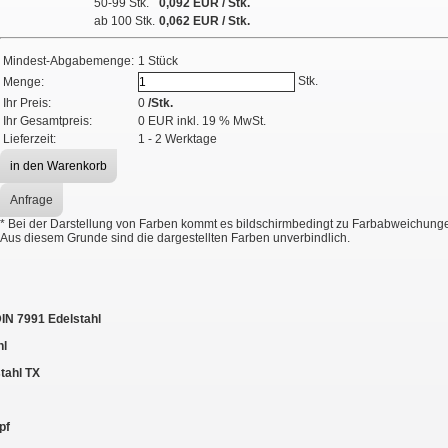
50-99 Stk.
0,092 EUR
/ Stk.
ab 100 Stk.
0,062
EUR
/ Stk.
Mindest-Abgabemenge:
1 Stück
Stk.
Menge:
Ihr Preis:
0
/Stk.
Ihr Gesamtpreis:
0
EUR
inkl. 19 % MwSt.
Lieferzeit:
1 - 2 Werktage
Anfrage
*
Bei der Darstellung von Farben kommt es bildschirmbedingt zu Farbabweichungen,
Aus diesem Grunde sind die dargestellten Farben unverbindlich.
IN 7991 Edelstahl
hl
tahl TX
pf