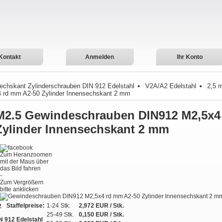
Kontakt
Anmelden
Ihr Konto
echskant Zylinderschrauben DIN 912 Edelstahl
V2A/A2 Edelstahl
2,5 
 rd mm A2-50 Zylinder Innensechskant 2 mm
M2.5
Gewindeschrauben DIN912 M2,5x4
Zylinder Innensechskant 2 mm
Zum Heranzoomen
mit der Maus über
das Bild fahren
-
Zum Vergrößern
bitte anklicken
Staffelpreise:
1-24 Stk.
2,972 EUR
/ Stk.
2
25-49 Stk.
0,150 EUR
/ Stk.
N 912 Edelstahl