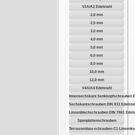
V2A/A2 Edelstahl
2,0 mm
2,5 mm
3,0 mm
4,0 mm
5,0 mm
6,0 mm
8,0 mm
10,0 mm
12,0 mm
V4A/A4 Edelstahl
Innensechskant Senkkopfschrauben D
Sechskantschrauben DIN 933 Edelsta
Linsenblechschrauben DIN 7981 Edels
Spanplattenschrauben
Terrassenbau-schrauben C1 Linsenko