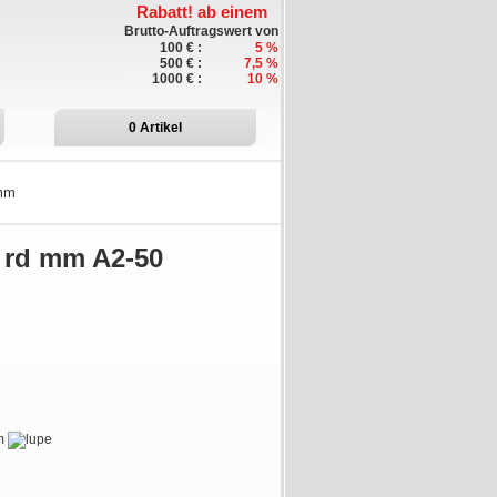
Rabatt!
ab einem
Brutto-Auftragswert von
100 € :
5 %
500 € :
7,5 %
1000 € :
10 %
0
Artikel
mm
 rd mm A2-50