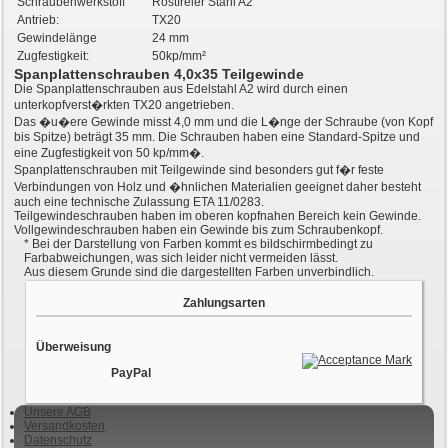
Schraubenwerkstoff
Rostfreier Stahl A2
Antrieb:
TX20
Gewindelänge
24 mm
Zugfestigkeit:
50kp/mm²
Spanplattenschrauben 4,0x35 Teilgewinde
Die Spanplattenschrauben aus Edelstahl A2 wird durch einen
unterkopfverst�rkten TX20 angetrieben.
Das �u�ere Gewinde misst 4,0 mm und die L�nge der Schraube (von Kopf
bis Spitze) beträgt 35 mm. Die Schrauben haben eine Standard-Spitze und
eine Zugfestigkeit von 50 kp/mm�.
Spanplattenschrauben mit Teilgewinde sind besonders gut f�r feste
Verbindungen von Holz und �hnlichen Materialien geeignet daher besteht
auch eine technische Zulassung ETA 11/0283.
Teilgewindeschrauben haben im oberen kopfnahen Bereich kein Gewinde.
Vollgewindeschrauben haben ein Gewinde bis zum Schraubenkopf.
*
Bei der Darstellung von Farben kommt es bildschirmbedingt zu
Farbabweichungen, was sich leider nicht vermeiden lässt.
Aus diesem Grunde sind die dargestellten Farben unverbindlich.
Zahlungsarten
Überweisung
PayPal
Unsere AGB
Versandkosten
Datenschutz