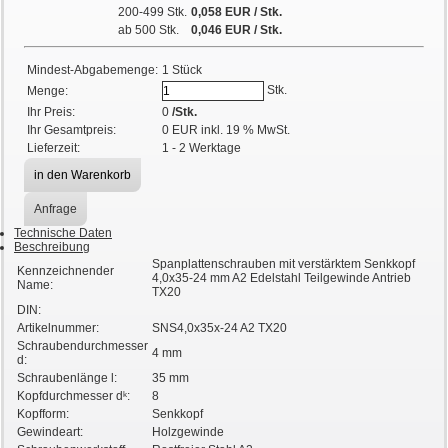
200-499 Stk.
0,058 EUR
/ Stk.
ab 500 Stk.
0,046
EUR
/ Stk.
Mindest-Abgabemenge:
1 Stück
Stk.
Menge:
Ihr Preis:
0
/Stk.
Ihr Gesamtpreis:
0
EUR
inkl. 19 % MwSt.
Lieferzeit:
1 - 2 Werktage
Anfrage
Technische Daten
Beschreibung
Spanplattenschrauben mit verstärktem Senkkopf
Kennzeichnender
4,0x35-24 mm A2 Edelstahl Teilgewinde Antrieb
Name:
TX20
DIN:
Artikelnummer:
SNS4,0x35x-24 A2 TX20
Schraubendurchmesser
4 mm
d:
Schraubenlänge l:
35 mm
Kopfdurchmesser dᵏ:
8
Kopfform:
Senkkopf
Gewindeart:
Holzgewinde